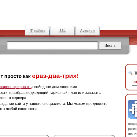
IT-работа
SSL
Аукцион
W
«раз-два-три»!
т просто как
зарегистрировать
свободное доменное имя.
остинг, выбрав подходящий тарифный план или заказать
енного сервера.
оздание сайта у нашего специалиста. Мы можем предложить
йта любой сложности.
пода
регис
шанс