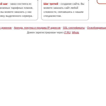
ой шаг
- заказ хостинга из
Шаг третий
- создание сайта. Вы
агаемых тарифных планов.
можете заказать сайт любой
 вы можете заказать у нас
сложности, связавшись с нашим
овку выделенного сервера.
специалистом.
я доменов
·
Аренда, покупка и продажа IP-адресов
·
SSL-сертификаты
·
Освобождающи
Домен зарегистрирован через
i7.RU
.
Whois