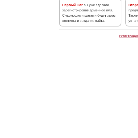
Первый шаг
вы уже сделали,
Втор
зарегистрировав доменное имя.
предл
Следующими шагами будут заказ
Также
хостинга и создание сайта.
устан
Регистраци