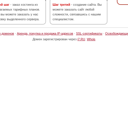
ой шаг
- заказ хостинга из
Шаг третий
- создание сайта. Вы
агаемых тарифных планов.
можете заказать сайт любой
 вы можете заказать у нас
сложности, связавшись с нашим
овку выделенного сервера.
специалистом.
я доменов
·
Аренда, покупка и продажа IP-адресов
·
SSL-сертификаты
·
Освобождающи
Домен зарегистрирован через
i7.RU
.
Whois