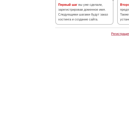
Первый шаг
вы уже сделали,
Втор
зарегистрировав доменное имя.
предл
Следующими шагами будут заказ
Также
хостинга и создание сайта.
устан
Регистраци