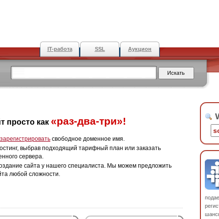
IT-работа
SSL
Аукцион
W
«раз-два-три»!
т просто как
зарегистрировать
свободное доменное имя.
остинг, выбрав подходящий тарифный план или заказать
енного сервера.
оздание сайта у нашего специалиста. Мы можем предложить
йта любой сложности.
пода
регис
шанс